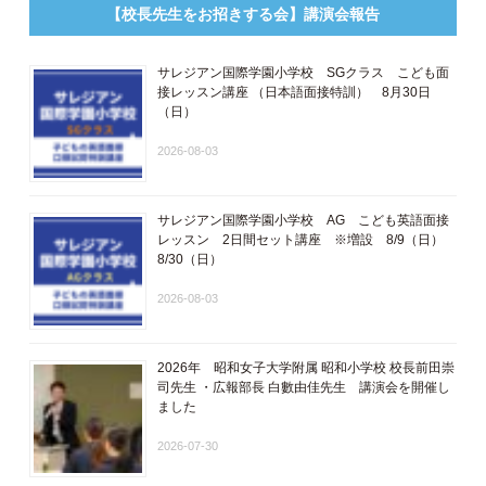
【校長先生をお招きする会】講演会報告
サレジアン国際学園小学校 SGクラス こども面
接レッスン講座 ​（日本語面接特訓​） 8月30日
（日）
2026-08-03
サレジアン国際学園小学校 AG こども英語面接
レッスン 2日間セット講座 ※増設 8/9（日）
8/30（日）
2026-08-03
2026年 昭和女子大学附属 昭和小学校 校長前田崇
司先生 ・広報部長 白數由佳先生 講演会を開催し
ました
2026-07-30