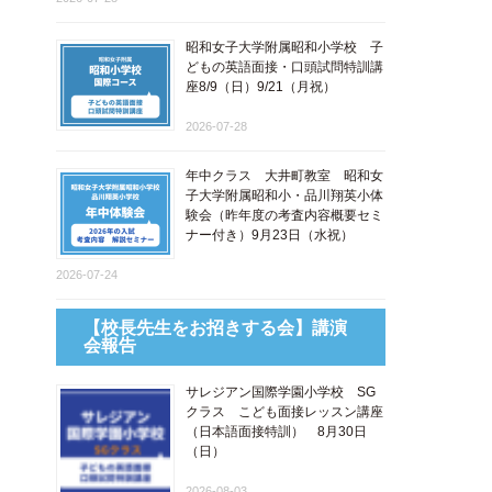
昭和女子大学附属昭和小学校 子
どもの英語面接・口頭試問特訓講
座8/9（日）9/21（月祝）
2026-07-28
年中クラス 大井町教室 昭和女
子大学附属昭和小・品川翔英小体
験会（昨年度の考査内容概要セミ
ナー付き）9月23日（水祝）
2026-07-24
【校長先生をお招きする会】講演
会報告
サレジアン国際学園小学校 SG
クラス こども面接レッスン講座
​（日本語面接特訓​） 8月30日
（日）
2026-08-03