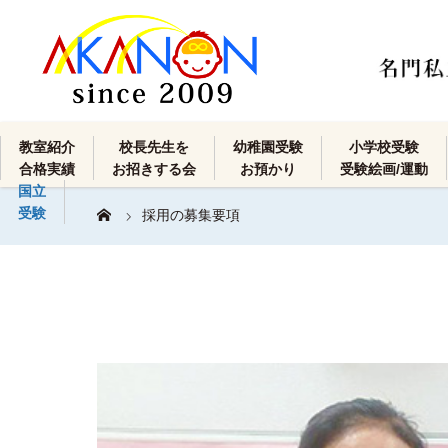
教室紹介
校長先生を
幼稚園受験
小学校受験
合格実績
お招きする会
お預かり
受験絵画/運動
国立
受験
採用の募集要項