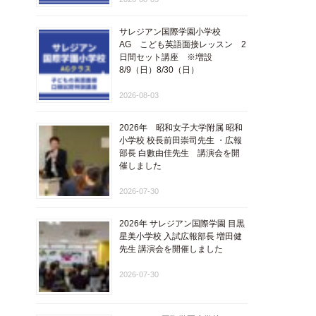
サレジアン国際学園小学校
AG こども英語面接レッスン 2
日間セット講座 ※増設
8/9（日）8/30（日）
2026-08-03
2026年 昭和女子大学附属 昭和
小学校 校長前田崇司先生 ・広報
部長 白數由佳先生 講演会を開
催しました
2026-07-30
2026年 サレジアン国際学園 目黒
星美小学校 入試広報部長 増田健
先生 講演会を開催しました
2026-07-30