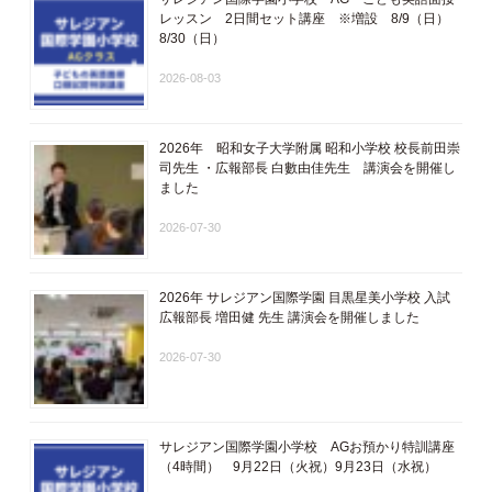
レッスン 2日間セット講座 ※増設 8/9（日）
8/30（日）
2026-08-03
2026年 昭和女子大学附属 昭和小学校 校長前田崇
司先生 ・広報部長 白數由佳先生 講演会を開催し
ました
2026-07-30
2026年 サレジアン国際学園 目黒星美小学校 入試
広報部長 増田健 先生 講演会を開催しました
2026-07-30
サレジアン国際学園小学校 AGお預かり特訓講座
（4時間） 9月22日（火祝）9月23日（水祝）