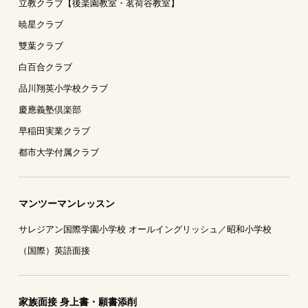
立教クラブ【後楽園教室・茗荷谷教室】
暁星クラブ
雙葉クラブ
白百合クラブ
品川翔英小学校クラブ
慶應義塾倶楽部
早稲田実業クラブ
都市大学付属クラブ
マンツーマンレッスン
サレジアン国際学園小学校 オールイングリッシュ／昭和小学校
（国際）英語面接
家族面接 身上書・願書添削