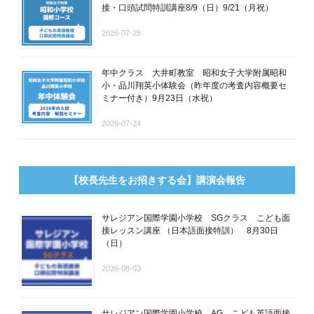
接・口頭試問特訓講座8/9（日）9/21（月祝）
2026-07-28
年中クラス 大井町教室 昭和女子大学附属昭和
小・品川翔英小体験会（昨年度の考査内容概要セ
ミナー付き）9月23日（水祝）
2026-07-24
【校長先生をお招きする会】講演会報告
サレジアン国際学園小学校 SGクラス こども面
接レッスン講座 ​（日本語面接特訓​） 8月30日
（日）
2026-08-03
サレジアン国際学園小学校 AG こども英語面接