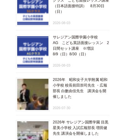
クラス こども面接レッスン講座
​（日本語面接特訓​） 8月30日
（日）
2026-08-03
サレジアン国際学園小学校
AG こども英語面接レッスン 2
日間セット講座 ※増設
8/9（日）8/30（日）
2026-08-03
2026年 昭和女子大学附属 昭和
小学校 校長前田崇司先生 ・広報
部長 白數由佳先生 講演会を開
催しました
2026-07-30
2026年 サレジアン国際学園 目黒
星美小学校 入試広報部長 増田健
先生 講演会を開催しました