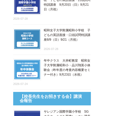
校 子どもの英語面接・口頭試問
特訓講座 9月20日（日）9月21
日（月祝）
2026-07-28
昭和女子大学附属昭和小学校 子
どもの英語面接・口頭試問特訓講
座8/9（日）9/21（月祝）
2026-07-28
年中クラス 大井町教室 昭和女
子大学附属昭和小・品川翔英小体
験会（昨年度の考査内容概要セミ
ナー付き）9月23日（水祝）
2026-07-24
【校長先生をお招きする会】講演
会報告
サレジアン国際学園小学校 SG