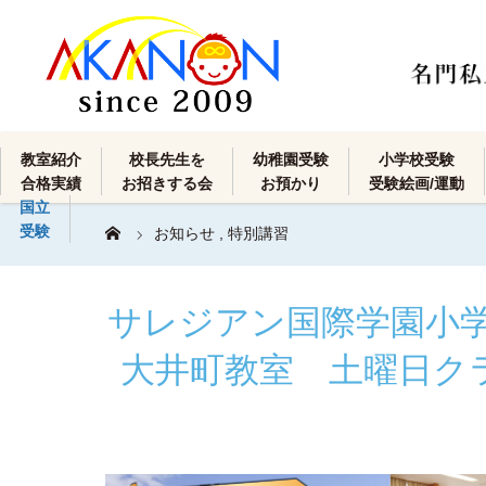
教室紹介
校長先生を
幼稚園受験
小学校受験
合格実績
お招きする会
お預かり
受験絵画/運動
国立
受験
お知らせ
,
特別講習
サレジアン国際学園小
大井町教室 土曜日クラス