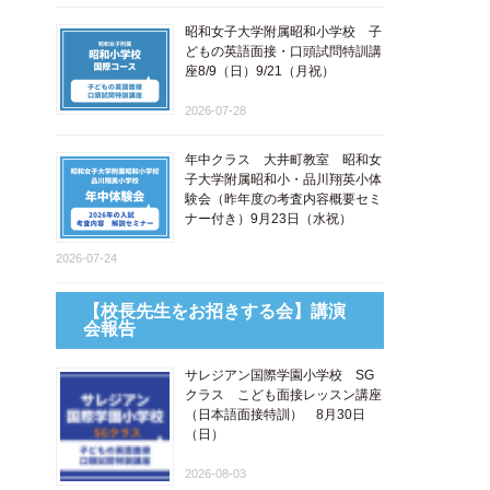
昭和女子大学附属昭和小学校 子
どもの英語面接・口頭試問特訓講
座8/9（日）9/21（月祝）
2026-07-28
年中クラス 大井町教室 昭和女
子大学附属昭和小・品川翔英小体
験会（昨年度の考査内容概要セミ
ナー付き）9月23日（水祝）
2026-07-24
【校長先生をお招きする会】講演
会報告
サレジアン国際学園小学校 SG
クラス こども面接レッスン講座
​（日本語面接特訓​） 8月30日
（日）
2026-08-03