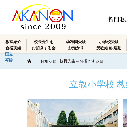
教室紹介
校長先生を
幼稚園受験
小学校受験
合格実績
お招きする会
お預かり
受験絵画/運動
国立
受験
お知らせ
,
校長先生をお招きする会
立教小学校 教