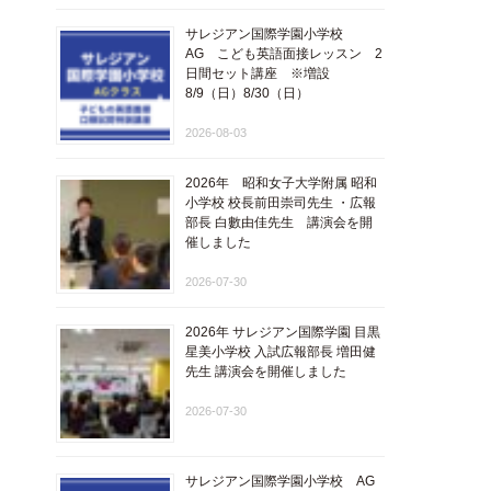
サレジアン国際学園小学校
AG こども英語面接レッスン 2
日間セット講座 ※増設
8/9（日）8/30（日）
2026-08-03
2026年 昭和女子大学附属 昭和
小学校 校長前田崇司先生 ・広報
部長 白數由佳先生 講演会を開
催しました
2026-07-30
2026年 サレジアン国際学園 目黒
星美小学校 入試広報部長 増田健
先生 講演会を開催しました
2026-07-30
サレジアン国際学園小学校 AG