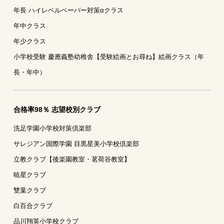
年長 ハイレベルペーパー対策αクラス
年中クラス
年少クラス
小学校受験 慶應義塾幼稚舎【受験絵画とお尋ね】絵画クラス（年
長・年中）
合格率98％ 志望校別クラブ
洗足学園小学校対策倶楽部
サレジアン国際学園 目黒星美小学校倶楽部
立教クラブ【後楽園教室・茗荷谷教室】
暁星クラブ
雙葉クラブ
白百合クラブ
品川翔英小学校クラブ