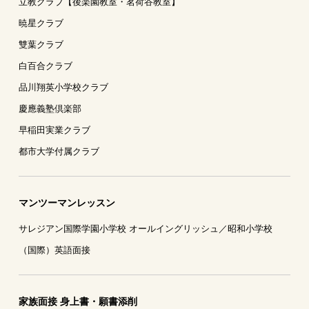
立教クラブ【後楽園教室・茗荷谷教室】
暁星クラブ
雙葉クラブ
白百合クラブ
品川翔英小学校クラブ
慶應義塾倶楽部
早稲田実業クラブ
都市大学付属クラブ
マンツーマンレッスン
サレジアン国際学園小学校 オールイングリッシュ／昭和小学校
（国際）英語面接
家族面接 身上書・願書添削