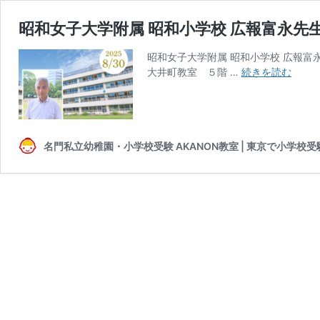
昭和女子大学附属 昭和小学校 広報富永先生
昭和女子大学附属 昭和小学校 広報富永先生
昭
大井町教室 ５階 …
続きを読む
和
女
子
大
名門私立幼稚園・小学校受験 AKANON教室 | 東京で小学
学
附
属
昭
和
小
学
校
広
報
富
永